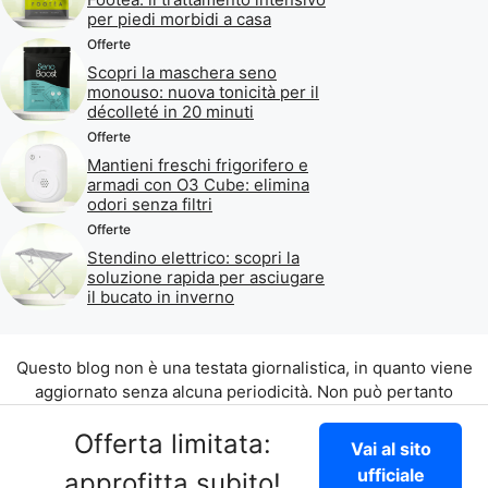
per piedi morbidi a casa
Offerte
Scopri la maschera seno
monouso: nuova tonicità per il
décolleté in 20 minuti
Offerte
Mantieni freschi frigorifero e
armadi con O3 Cube: elimina
odori senza filtri
Offerte
Stendino elettrico: scopri la
soluzione rapida per asciugare
il bucato in inverno
Questo blog non è una testata giornalistica, in quanto viene
aggiornato senza alcuna periodicità. Non può pertanto
considerarsi un prodotto editoriale ai sensi della legge n. 62
Offerta limitata:
del 07.03.2001.
Vai al sito
©2026 di Aliados Srl C.da Piana Romana snc, 90010 Lascari
ufficiale
approfitta subito!
(PA) P.IVA 07262700821