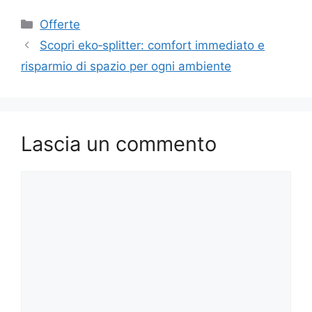
Categorie
Offerte
Scopri eko‑splitter: comfort immediato e
risparmio di spazio per ogni ambiente
Lascia un commento
Commento