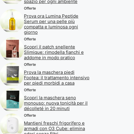
spazio per ogni ambiente
Offerte
Prova ora Lumina Peptide
Serum per una pelle più
compatta e luminosa ogni
giorno
Offerte
Scopri il patch snellente
Slimique: rimodella fianchi e
addome in modo pratico
Offerte
Prova la maschera piedi
Footea: il trattamento intensivo
per piedi morbidi a casa
Offerte
Scopri la maschera seno
monouso: nuova tonicità per il
décolleté in 20 minuti
Offerte
Mantieni freschi frigorifero e
armadi con O3 Cube: elimina
odori senza filtri