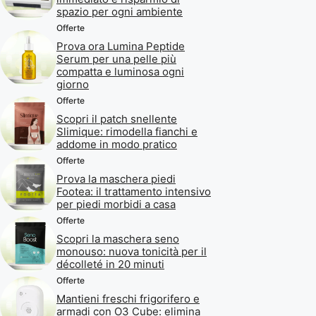
spazio per ogni ambiente
Offerte
Prova ora Lumina Peptide
Serum per una pelle più
compatta e luminosa ogni
giorno
Offerte
Scopri il patch snellente
Slimique: rimodella fianchi e
addome in modo pratico
Offerte
Prova la maschera piedi
Footea: il trattamento intensivo
per piedi morbidi a casa
Offerte
Scopri la maschera seno
monouso: nuova tonicità per il
décolleté in 20 minuti
Offerte
Mantieni freschi frigorifero e
armadi con O3 Cube: elimina