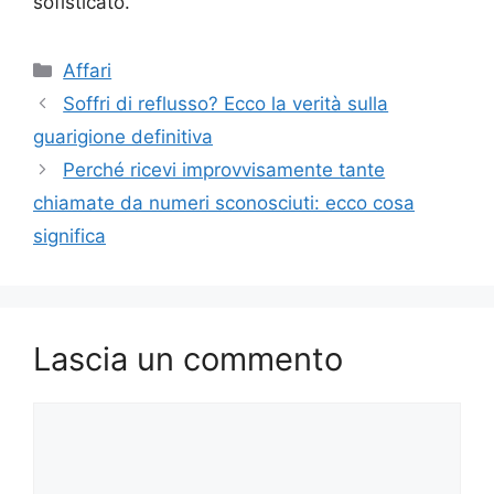
sofisticato.
Categorie
Affari
Soffri di reflusso? Ecco la verità sulla
guarigione definitiva
Perché ricevi improvvisamente tante
chiamate da numeri sconosciuti: ecco cosa
significa
Lascia un commento
Commento