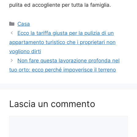
pulita ed accogliente per tutta la famiglia.
Categorie
Casa
Ecco la tariffa giusta per la pulizia di un
appartamento turistico che i proprietari non
vogliono dirti
Non fare questa lavorazione profonda nel
tuo orto: ecco perché impoverisce il terreno
Lascia un commento
Commento