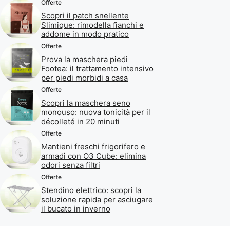
Offerte
Scopri il patch snellente
Slimique: rimodella fianchi e
addome in modo pratico
Offerte
Prova la maschera piedi
Footea: il trattamento intensivo
per piedi morbidi a casa
Offerte
Scopri la maschera seno
monouso: nuova tonicità per il
décolleté in 20 minuti
Offerte
Mantieni freschi frigorifero e
armadi con O3 Cube: elimina
odori senza filtri
Offerte
Stendino elettrico: scopri la
soluzione rapida per asciugare
il bucato in inverno